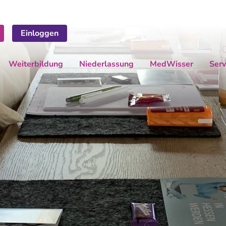
Einloggen
Weiterbildung
Niederlassung
MedWisser
Serv