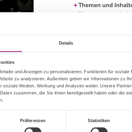
Themen und Inhalt
Themen und Inhalt
Ablauf und Materia
Jetzt MedWisser
Details
Cookies
nhalte und Anzeigen zu personalisieren, Funktionen für soziale
Website zu analysieren. Außerdem geben wir Informationen zu I
r soziale Medien, Werbung und Analysen weiter. Unsere Partner
 Daten zusammen, die Sie ihnen bereitgestellt haben oder die s
KG
n.
 nicht so leicht. Vor
Präferenzen
Statistiken
zinstudium steckt und