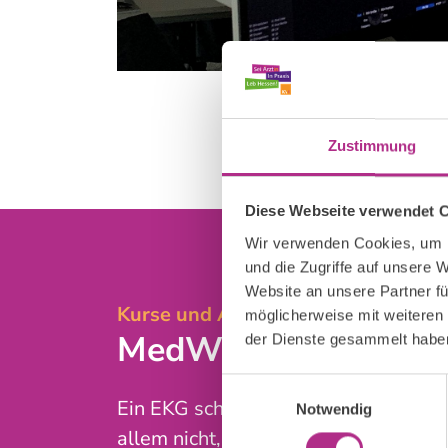
Zustimmung
Diese Webseite verwendet 
Wir verwenden Cookies, um I
und die Zugriffe auf unsere 
Website an unsere Partner fü
Kurse und Angebote
möglicherweise mit weiteren
MedWisser-Kurs: E
der Dienste gesammelt habe
Einwilligungsauswahl
Ein EKG schreiben und befunden – gar
Notwendig
allem nicht, wenn man noch im Medi