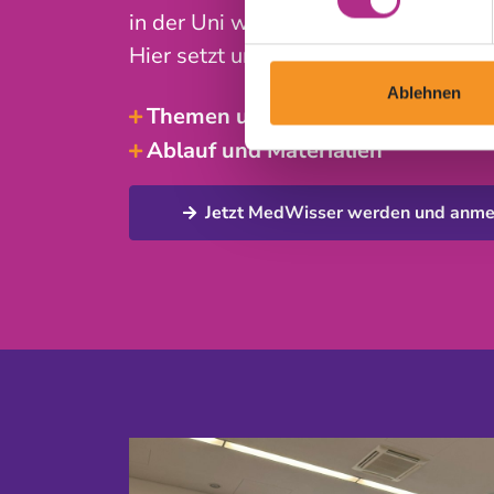
in der Uni wenig Möglichkeiten hat, d
Hier setzt unser kostenloser EKG-Ku
Ablehnen
Themen und Inhalte des EKG-Kur
Ablauf und Materialien
Jetzt MedWisser werden und anme