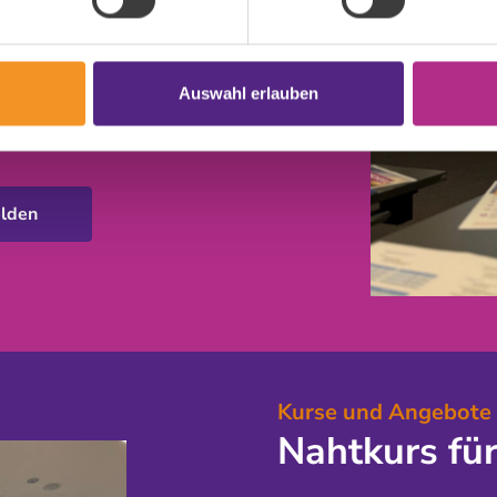
ies wirklich zu üben.
rs an.
Auswahl erlauben
ses
lden
Kurse und Angebote
Nahtkurs fü