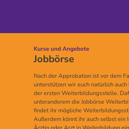
Kurse und Angebote
Jobbörse
Nach der Approbation ist vor dem Fa
unterstützen wir euch natürlich auch
der ersten Weiterbildungsstelle. Daf
unteranderem die Jobbörse Weiterbi
findet ihr mögliche Weiterbildungsst
Außerdem könnt ihr auch selbst ein I
Ärztin oder Arzt in Weiterbildung ei