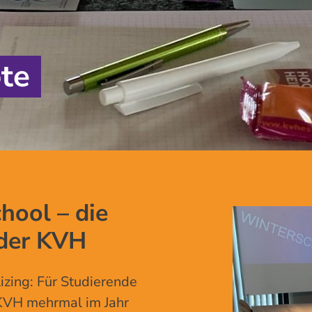
te
ool – die
der KVH
izing: Für Studierende
 KVH mehrmal im Jahr